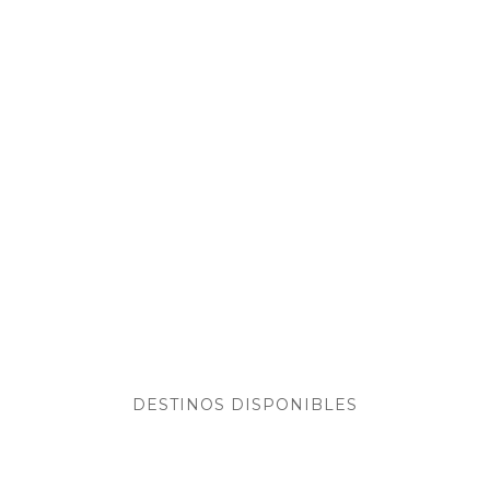
Te
mereces
el viaje de
tus
siestas.
DESTINOS DISPONIBLES