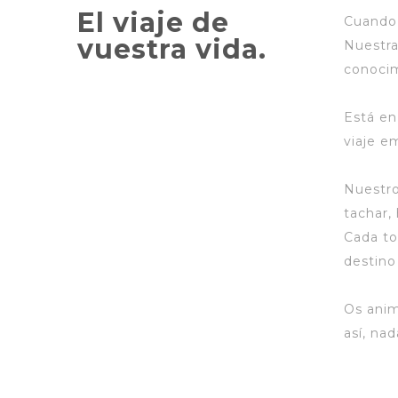
El viaje de
Cuando 
vuestra vida.
Nuestra
conocim
Está en 
viaje e
Nuestro
tachar,
Cada to
destino
Os anim
así, na