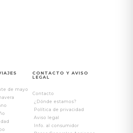
VIAJES
CONTACTO Y AVISO
LEGAL
nte de mayo
Contacto
mavera
¿Dónde estamos?
ano
Política de privacidad
ño
Aviso legal
idad
Info. al consumidor
po